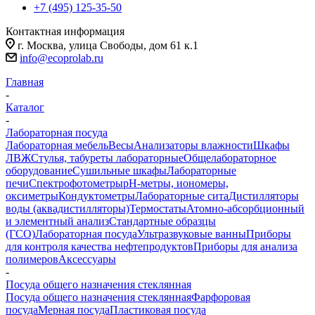
+7 (495) 125-35-50
Контактная информация
г. Москва, улица Свободы, дом 61 к.1
info@ecoprolab.ru
Главная
-
Каталог
-
Лабораторная посуда
Лабораторная мебель
Весы
Анализаторы влажности
Шкафы
ЛВЖ
Стулья, табуреты лабораторные
Общелабораторное
оборудование
Сушильные шкафы
Лабораторные
печи
Спектрофотометры
pH-метры, иономеры,
оксиметры
Кондуктометры
Лабораторные сита
Дистилляторы
воды (аквадистилляторы)
Термостаты
Атомно-абсорбционный
и элементный анализ
Стандартные образцы
(ГСО)
Лабораторная посуда
Ультразвуковые ванны
Приборы
для контроля качества нефтепродуктов
Приборы для анализа
полимеров
Аксессуары
-
Посуда общего назначения стеклянная
Посуда общего назначения стеклянная
Фарфоровая
посуда
Мерная посуда
Пластиковая посуда