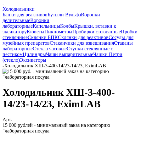
-
Холодильники
Банки для реактивов
Бутыли Вульфа
Воронки
делительные
Воронки
лабораторные
Капельницы
Колбы
Крышки, вставки к
эксикатору
Кюветы
Пикнометры
Пробирки стеклянные
Пробки
стеклянные
Склянки БПК
Склянки для реактивов
Сосуды для
музейных препаратов
Стаканчики для взвешивания
Стаканы
лабораторные
Стекла часовые
Ступки стеклянные с
пестиком
Цилиндры
Чаши выпарительные
Чашки Петри
(стекло)
Эксикаторы
-
Холодильник ХШ-3-400-14/23-14/23, EximLAB
Холодильник ХШ-3-400-
14/23-14/23, EximLAB
Арт.
15 000 рублей - минимальный заказ на категорию
"лабораторная посуда"