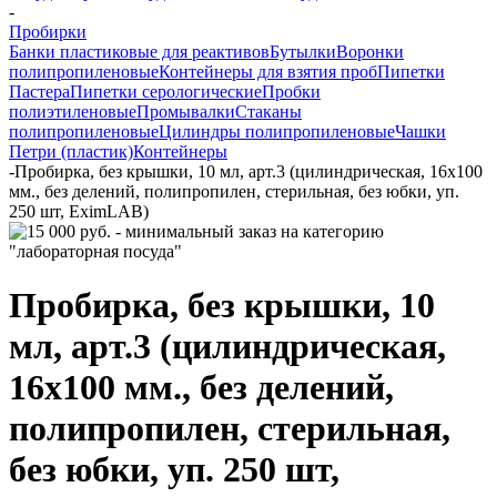
-
Пробирки
Банки пластиковые для реактивов
Бутылки
Воронки
полипропиленовые
Контейнеры для взятия проб
Пипетки
Пастера
Пипетки серологические
Пробки
полиэтиленовые
Промывалки
Стаканы
полипропиленовые
Цилиндры полипропиленовые
Чашки
Петри (пластик)
Контейнеры
-
Пробирка, без крышки, 10 мл, арт.3 (цилиндрическая, 16х100
мм., без делений, полипропилен, стерильная, без юбки, уп.
250 шт, EximLAB)
Пробирка, без крышки, 10
мл, арт.3 (цилиндрическая,
16х100 мм., без делений,
полипропилен, стерильная,
без юбки, уп. 250 шт,