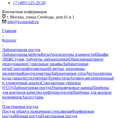
+7 (495) 125-35-50
Контактная информация
г. Москва, улица Свободы, дом 61 к.1
info@ecoprolab.ru
Главная
-
Каталог
-
Лабораторная посуда
Лабораторная мебель
Весы
Анализаторы влажности
Шкафы
ЛВЖ
Стулья, табуреты лабораторные
Общелабораторное
оборудование
Сушильные шкафы
Лабораторные
печи
Спектрофотометры
pH-метры, иономеры,
оксиметры
Кондуктометры
Лабораторные сита
Дистилляторы
воды (аквадистилляторы)
Термостаты
Атомно-абсорбционный
и элементный анализ
Стандартные образцы
(ГСО)
Лабораторная посуда
Ультразвуковые ванны
Приборы
для контроля качества нефтепродуктов
Приборы для анализа
полимеров
Аксессуары
-
Пластиковая посуда
Посуда общего назначения стеклянная
Фарфоровая
посуда
Мерная посуда
Пластиковая посуда