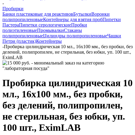
-
Пробирки
Банки пластиковые для реактивов
Бутылки
Воронки
полипропиленовые
Контейнеры для взятия проб
Пипетки
Пастера
Пипетки серологические
Пробки
полиэтиленовые
Промывалки
Стаканы
полипропиленовые
Цилиндры полипропиленовые
Чашки
Петри (пластик)
Контейнеры
-
Пробирка цилиндрическая 10 мл., 16х100 мм., без пробки, без
делений, полипропилен, не стерильная, без юбки, уп. 100 шт.,
EximLAB
Пробирка цилиндрическая 10
мл., 16х100 мм., без пробки,
без делений, полипропилен,
не стерильная, без юбки, уп.
100 шт., EximLAB