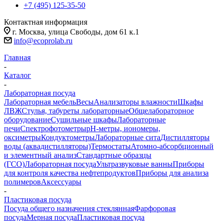
+7 (495) 125-35-50
Контактная информация
г. Москва, улица Свободы, дом 61 к.1
info@ecoprolab.ru
Главная
-
Каталог
-
Лабораторная посуда
Лабораторная мебель
Весы
Анализаторы влажности
Шкафы
ЛВЖ
Стулья, табуреты лабораторные
Общелабораторное
оборудование
Сушильные шкафы
Лабораторные
печи
Спектрофотометры
pH-метры, иономеры,
оксиметры
Кондуктометры
Лабораторные сита
Дистилляторы
воды (аквадистилляторы)
Термостаты
Атомно-абсорбционный
и элементный анализ
Стандартные образцы
(ГСО)
Лабораторная посуда
Ультразвуковые ванны
Приборы
для контроля качества нефтепродуктов
Приборы для анализа
полимеров
Аксессуары
-
Пластиковая посуда
Посуда общего назначения стеклянная
Фарфоровая
посуда
Мерная посуда
Пластиковая посуда