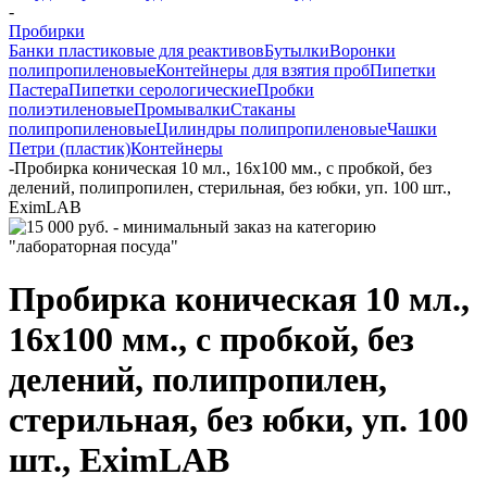
-
Пробирки
Банки пластиковые для реактивов
Бутылки
Воронки
полипропиленовые
Контейнеры для взятия проб
Пипетки
Пастера
Пипетки серологические
Пробки
полиэтиленовые
Промывалки
Стаканы
полипропиленовые
Цилиндры полипропиленовые
Чашки
Петри (пластик)
Контейнеры
-
Пробирка коническая 10 мл., 16х100 мм., с пробкой, без
делений, полипропилен, стерильная, без юбки, уп. 100 шт.,
EximLAB
Пробирка коническая 10 мл.,
16х100 мм., с пробкой, без
делений, полипропилен,
стерильная, без юбки, уп. 100
шт., EximLAB