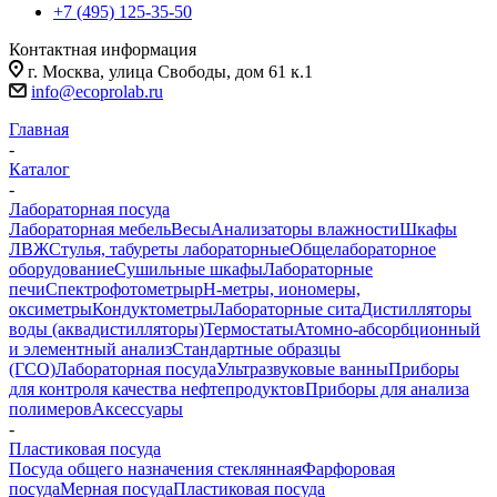
+7 (495) 125-35-50
Контактная информация
г. Москва, улица Свободы, дом 61 к.1
info@ecoprolab.ru
Главная
-
Каталог
-
Лабораторная посуда
Лабораторная мебель
Весы
Анализаторы влажности
Шкафы
ЛВЖ
Стулья, табуреты лабораторные
Общелабораторное
оборудование
Сушильные шкафы
Лабораторные
печи
Спектрофотометры
pH-метры, иономеры,
оксиметры
Кондуктометры
Лабораторные сита
Дистилляторы
воды (аквадистилляторы)
Термостаты
Атомно-абсорбционный
и элементный анализ
Стандартные образцы
(ГСО)
Лабораторная посуда
Ультразвуковые ванны
Приборы
для контроля качества нефтепродуктов
Приборы для анализа
полимеров
Аксессуары
-
Пластиковая посуда
Посуда общего назначения стеклянная
Фарфоровая
посуда
Мерная посуда
Пластиковая посуда