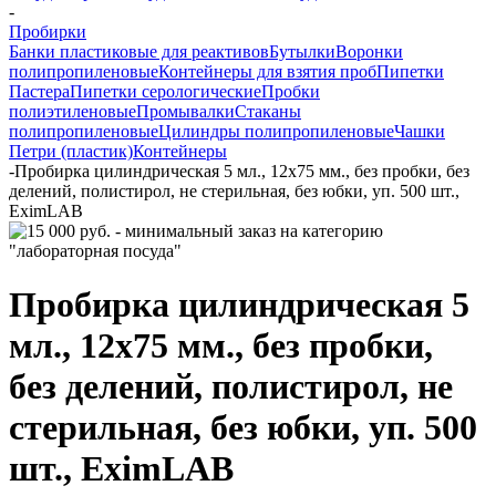
-
Пробирки
Банки пластиковые для реактивов
Бутылки
Воронки
полипропиленовые
Контейнеры для взятия проб
Пипетки
Пастера
Пипетки серологические
Пробки
полиэтиленовые
Промывалки
Стаканы
полипропиленовые
Цилиндры полипропиленовые
Чашки
Петри (пластик)
Контейнеры
-
Пробирка цилиндрическая 5 мл., 12х75 мм., без пробки, без
делений, полистирол, не стерильная, без юбки, уп. 500 шт.,
EximLAB
Пробирка цилиндрическая 5
мл., 12х75 мм., без пробки,
без делений, полистирол, не
стерильная, без юбки, уп. 500
шт., EximLAB