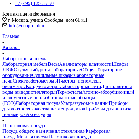
+7 (495) 125-35-50
Контактная информация
г. Москва, улица Свободы, дом 61 к.1
info@ecoprolab.ru
Главная
-
Каталог
-
Лабораторная посуда
Лабораторная мебель
Весы
Анализаторы влажности
Шкафы
ЛВЖ
Стулья, табуреты лабораторные
Общелабораторное
оборудование
Сушильные шкафы
Лабораторные
печи
Спектрофотометры
pH-метры, иономеры,
оксиметры
Кондуктометры
Лабораторные сита
Дистилляторы
воды (аквадистилляторы)
Термостаты
Атомно-абсорбционный
и элементный анализ
Стандартные образцы
(ГСО)
Лабораторная посуда
Ультразвуковые ванны
Приборы
для контроля качества нефтепродуктов
Приборы для анализа
полимеров
Аксессуары
-
Пластиковая посуда
Посуда общего назначения стеклянная
Фарфоровая
посуда
Мерная посуда
Пластиковая посуда