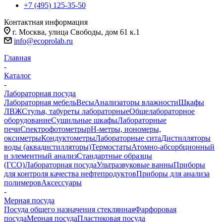
+7 (495) 125-35-50
Контактная информация
г. Москва, улица Свободы, дом 61 к.1
info@ecoprolab.ru
Главная
-
Каталог
-
Лабораторная посуда
Лабораторная мебель
Весы
Анализаторы влажности
Шкафы
ЛВЖ
Стулья, табуреты лабораторные
Общелабораторное
оборудование
Сушильные шкафы
Лабораторные
печи
Спектрофотометры
pH-метры, иономеры,
оксиметры
Кондуктометры
Лабораторные сита
Дистилляторы
воды (аквадистилляторы)
Термостаты
Атомно-абсорбционный
и элементный анализ
Стандартные образцы
(ГСО)
Лабораторная посуда
Ультразвуковые ванны
Приборы
для контроля качества нефтепродуктов
Приборы для анализа
полимеров
Аксессуары
-
Мерная посуда
Посуда общего назначения стеклянная
Фарфоровая
посуда
Мерная посуда
Пластиковая посуда