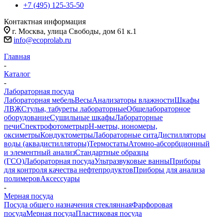
+7 (495) 125-35-50
Контактная информация
г. Москва, улица Свободы, дом 61 к.1
info@ecoprolab.ru
Главная
-
Каталог
-
Лабораторная посуда
Лабораторная мебель
Весы
Анализаторы влажности
Шкафы
ЛВЖ
Стулья, табуреты лабораторные
Общелабораторное
оборудование
Сушильные шкафы
Лабораторные
печи
Спектрофотометры
pH-метры, иономеры,
оксиметры
Кондуктометры
Лабораторные сита
Дистилляторы
воды (аквадистилляторы)
Термостаты
Атомно-абсорбционный
и элементный анализ
Стандартные образцы
(ГСО)
Лабораторная посуда
Ультразвуковые ванны
Приборы
для контроля качества нефтепродуктов
Приборы для анализа
полимеров
Аксессуары
-
Мерная посуда
Посуда общего назначения стеклянная
Фарфоровая
посуда
Мерная посуда
Пластиковая посуда