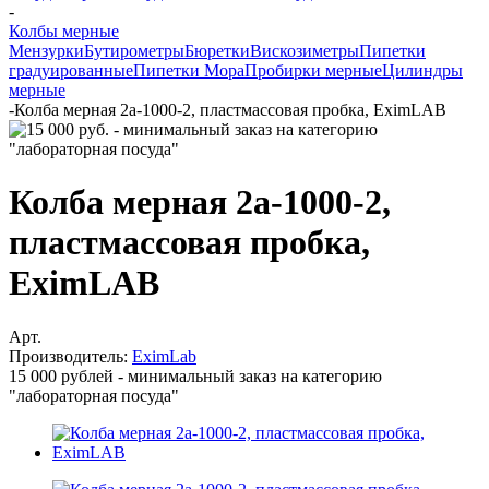
-
Колбы мерные
Мензурки
Бутирометры
Бюретки
Вискозиметры
Пипетки
градуированные
Пипетки Мора
Пробирки мерные
Цилиндры
мерные
-
Колба мерная 2а-1000-2, пластмассовая пробка, EximLAB
Колба мерная 2а-1000-2,
пластмассовая пробка,
EximLAB
Арт.
Производитель:
EximLab
15 000 рублей - минимальный заказ на категорию
"лабораторная посуда"