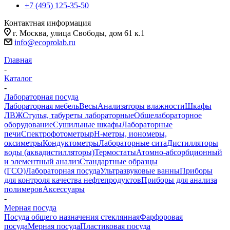
+7 (495) 125-35-50
Контактная информация
г. Москва, улица Свободы, дом 61 к.1
info@ecoprolab.ru
Главная
-
Каталог
-
Лабораторная посуда
Лабораторная мебель
Весы
Анализаторы влажности
Шкафы
ЛВЖ
Стулья, табуреты лабораторные
Общелабораторное
оборудование
Сушильные шкафы
Лабораторные
печи
Спектрофотометры
pH-метры, иономеры,
оксиметры
Кондуктометры
Лабораторные сита
Дистилляторы
воды (аквадистилляторы)
Термостаты
Атомно-абсорбционный
и элементный анализ
Стандартные образцы
(ГСО)
Лабораторная посуда
Ультразвуковые ванны
Приборы
для контроля качества нефтепродуктов
Приборы для анализа
полимеров
Аксессуары
-
Мерная посуда
Посуда общего назначения стеклянная
Фарфоровая
посуда
Мерная посуда
Пластиковая посуда