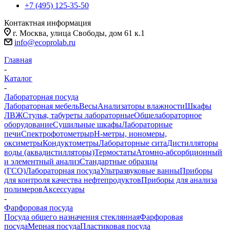
+7 (495) 125-35-50
Контактная информация
г. Москва, улица Свободы, дом 61 к.1
info@ecoprolab.ru
Главная
-
Каталог
-
Лабораторная посуда
Лабораторная мебель
Весы
Анализаторы влажности
Шкафы
ЛВЖ
Стулья, табуреты лабораторные
Общелабораторное
оборудование
Сушильные шкафы
Лабораторные
печи
Спектрофотометры
pH-метры, иономеры,
оксиметры
Кондуктометры
Лабораторные сита
Дистилляторы
воды (аквадистилляторы)
Термостаты
Атомно-абсорбционный
и элементный анализ
Стандартные образцы
(ГСО)
Лабораторная посуда
Ультразвуковые ванны
Приборы
для контроля качества нефтепродуктов
Приборы для анализа
полимеров
Аксессуары
-
Фарфоровая посуда
Посуда общего назначения стеклянная
Фарфоровая
посуда
Мерная посуда
Пластиковая посуда