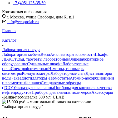
+7 (495) 125-35-50
Контактная информация
г. Москва, улица Свободы, дом 61 к.1
info@ecoprolab.ru
Главная
-
Каталог
-
Лабораторная посуда
Лабораторная мебель
Весы
Анализаторы влажности
Шкафы
ЛВЖ
Стулья, табуреты лабораторные
Общелабораторное
оборудование
Сушильные шкафы
Лабораторные
печи
Спектрофотометры
pH-метры, иономеры,
оксиметры
Кондуктометры
Лабораторные сита
Дистилляторы
воды (аквадистилляторы)
Термостаты
Атомно-абсорбционный
и элементный анализ
Стандартные образцы
(ГСО)
Ультразвуковые ванны
Приборы для контроля качества
нефтепродуктов
Приборы для анализа полимеров
Аксессуары
-
Банка-промывалка 500 мл, ULAB