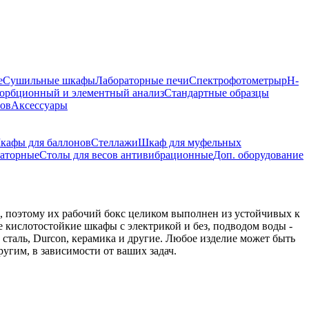
е
Сушильные шкафы
Лабораторные печи
Спектрофотометры
pH-
орбционный и элементный анализ
Стандартные образцы
ров
Аксессуары
кафы для баллонов
Стеллажи
Шкаф для муфельных
раторные
Столы для весов антивибрационные
Доп. оборудование
 поэтому их рабочий бокс целиком выполнен из устойчивых к
 кислотостойкие шкафы с электрикой и без, подводом воды -
таль, Durcon, керамика и другие. Любое изделие может быть
угим, в зависимости от ваших задач.