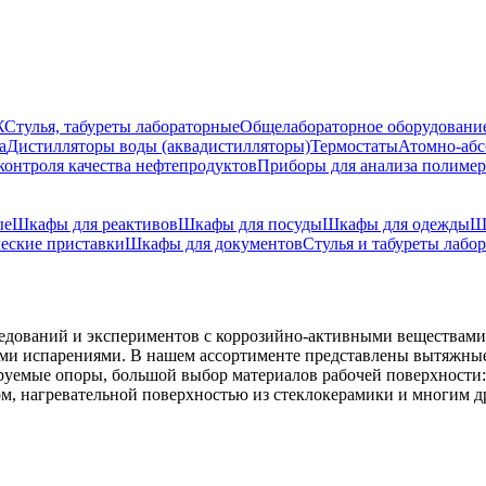
Ж
Стулья, табуреты лабораторные
Общелабораторное оборудовани
а
Дистилляторы воды (аквадистилляторы)
Термостаты
Атомно-абс
контроля качества нефтепродуктов
Приборы для анализа полиме
ые
Шкафы для реактивов
Шкафы для посуды
Шкафы для одежды
Ш
еские приставки
Шкафы для документов
Стулья и табуреты лабо
дований и экспериментов с коррозийно-активными веществами,
ими испарениями. В нашем ассортименте представлены вытяжные
уемые опоры, большой выбор материалов рабочей поверхности: с
, нагревательной поверхностью из стеклокерамики и многим др