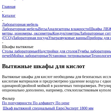
Главная
-
Каталог
-
Лабораторная мебель
Лабораторная мебель
Весы
Анализаторы влажности
Шкафы ЛВ
метры, иономеры, оксиметры
Кондуктометры
Лабораторные сит
(ГСО)
Лабораторная посуда
Ультразвуковые ванны
Приборы для 
-
Шкафы вытяжные
Столы лабораторные
Надстройки для столов
Тумбы лабораторн
печей
Мойки лабораторные
Установки титровальные
Технологич
Вытяжные шкафы для кислот
Вытяжные шкафы для кислот необходимы для безопасных иссле
кислотам материалов и предусмотрено удаление воздуха с едк
одинарной/двойной мойкой в различных типоразмерах. Регулир
опционально дополнено, например, стеклопластиковым куполом
Фильтр
По популярности
По алфавиту
По цене
Шкаф вытяжной специальный ЕвроЭксперт 1800 мм