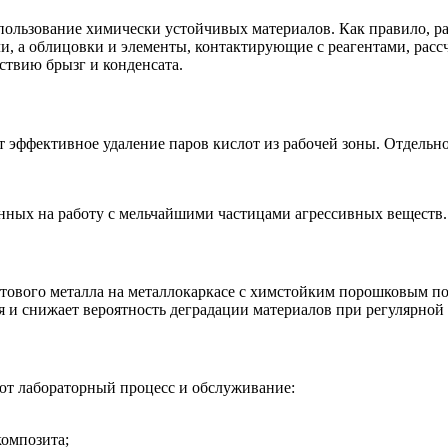
ользование химически устойчивых материалов. Как правило, р
, а облицовки и элементы, контактирующие с реагентами, расс
ствию брызг и конденсата.
эффективное удаление паров кислот из рабочей зоны. Отдельно
анных на работу с мельчайшими частицами агрессивных веществ.
ового металла на металлокаркасе с химстойким порошковым пок
 и снижает вероятность деградации материалов при регулярной
ют лабораторный процесс и обслуживание:
композита;