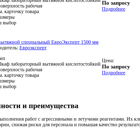
каф лабораторный вытяжной кислотостойкий
По запросу
оверхность рабочая
Подробнее
м. карточку товара
азмеры
а выбор
ытяжной специальный ЕвроЭксперт 1500 мм
одитель:
Евроэксперт
ип
Цена:
каф лабораторный вытяжной кислотостойкий
По запросу
оверхность рабочая
Подробнее
м. карточку товара
азмеры
а выбор
ности и преимущества
ыполнения работ с агрессивными и летучими реагентами. Их кл
ории, снижая риски для персонала и повышая качество результат